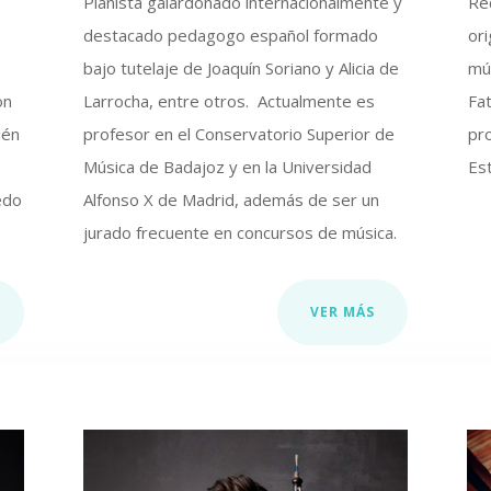
Pianista galardonado internacionalmente y
Re
destacado pedagogo español formado
or
s
bajo tutelaje de Joaquín Soriano y Alicia de
mú
on
Larrocha, entre otros. Actualmente es
Fa
ién
profesor en el Conservatorio Superior de
pr
Música de Badajoz y en la Universidad
Es
edo
Alfonso X de Madrid, además de ser un
jurado frecuente en concursos de música.
VER MÁS