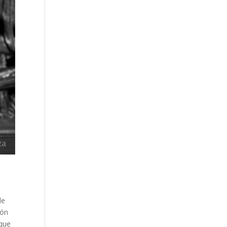
de
ión
 que