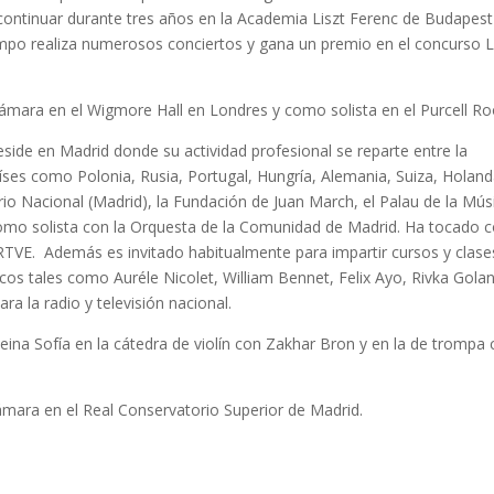
continuar durante tres años en la Academia Liszt Ferenc de Budapes
mpo realiza numerosos conciertos y gana un premio en el concurso 
ámara en el Wigmore Hall en Londres y como solista en el Purcell 
side en Madrid donde su actividad profesional se reparte entre la
íses como Polonia, Rusia, Portugal, Hungría, Alemania, Suiza, Holand
rio Nacional (Madrid), la Fundación de Juan March, el Palau de la Mús
 como solista con la Orquesta de la Comunidad de Madrid. Ha tocado 
RTVE. Además es invitado habitualmente para impartir cursos y clase
s tales como Auréle Nicolet, William Bennet, Felix Ayo, Rivka Golan
a la radio y televisión nacional.
eina Sofía en la cátedra de violín con Zakhar Bron y en la de trompa
ra en el Real Conservatorio Superior de Madrid.