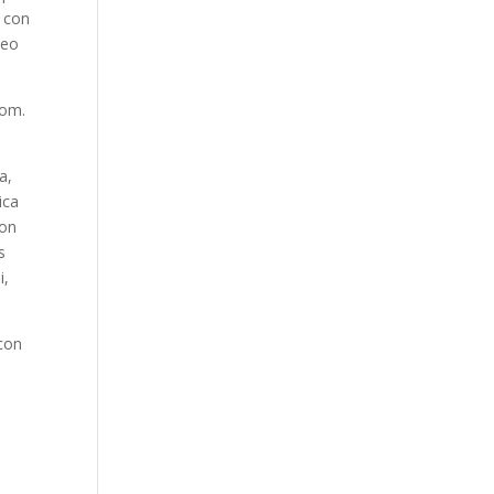
t con
Leo
Room.
a,
ica
con
s
i,
 con