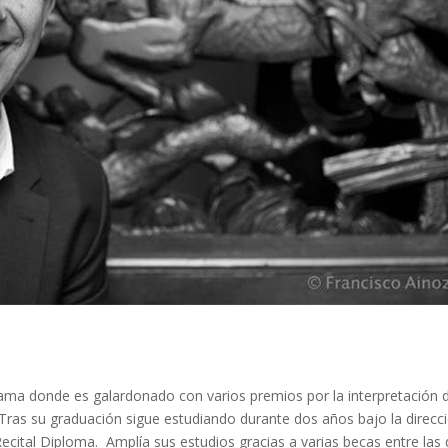
rama donde es galardonado con varios premios por la interpretación 
Tras su graduación sigue estudiando durante dos años bajo la direcc
 Recital Diploma. Amplía sus estudios gracias a varias becas entre las