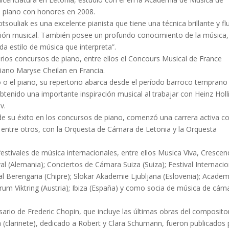
de piano con honores en 2008.
tsouliak es una excelente pianista que tiene una técnica brillante y fl
ación musical. También posee un profundo conocimiento de la música,
da estilo de música que interpreta”.
rios concursos de piano, entre ellos el Concours Musical de France
Piano Maryse Cheilan en Francia.
 o el piano, su repertorio abarca desde el período barroco temprano
enido una importante inspiración musical al trabajar con Heinz Holli
v.
de su éxito en los concursos de piano, comenzó una carrera activa 
 entre otros, con la Orquesta de Cámara de Letonia y la Orquesta
estivales de música internacionales, entre ellos Musica Viva, Cresce
val (Alemania); Conciertos de Cámara Suiza (Suiza); Festival Internacio
al Berengaria (Chipre); Slokar Akademie Ljubljana (Eslovenia); Academ
um Viktring (Austria); Ibiza (España) y como socia de música de cám
rsario de Frederic Chopin, que incluye las últimas obras del composito
clarinete), dedicado a Robert y Clara Schumann, fueron publicados 