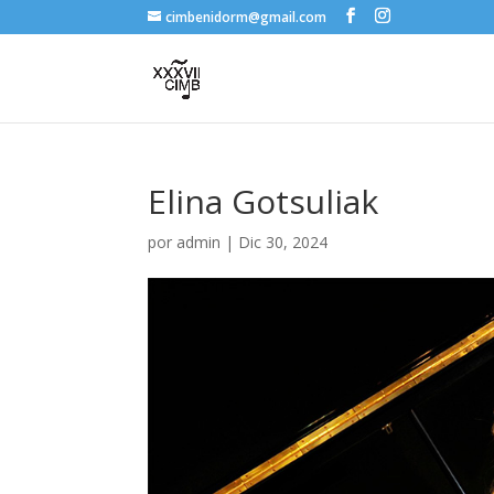
cimbenidorm@gmail.com
Elina Gotsuliak
por
admin
|
Dic 30, 2024