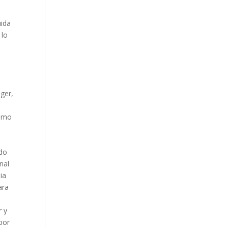
uida
 lo
ger,
como
ndo
nal
ia
ara
r y
por