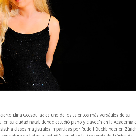
ncierto Elina Gotsouliak es uno de los talentos más versátiles de su
l en su ciudad natal, donde estudió piano y clavecín en la Academia 
stir a clases magistrales impartidas por Rudolf Buchbinder en Zúric
licenciatura en Letonia, estudió con él en la Academia de Música de