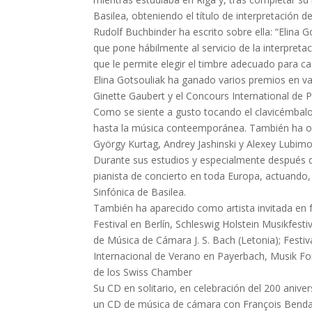
Basilea, obteniendo el título de interpretación 
Rudolf Buchbinder ha escrito sobre ella: “Elina Go
que pone hábilmente al servicio de la interpret
que le permite elegir el timbre adecuado para ca
Elina Gotsouliak ha ganado varios premios en va
Ginette Gaubert y el Concours International de 
Como se siente a gusto tocando el clavicémbalo
hasta la música conteemporánea. También ha obt
György Kurtag, Andrey Jashinski y Alexey Lubimo
Durante sus estudios y especialmente después 
pianista de concierto en toda Europa, actuando,
Sinfónica de Basilea.
También ha aparecido como artista invitada en f
Festival en Berlín, Schleswig Holstein Musikfesti
de Música de Cámara J. S. Bach (Letonia); Festiv
Internacional de Verano en Payerbach, Musik For
de los Swiss Chamber
Su CD en solitario, en celebración del 200 anive
un CD de música de cámara con François Benda (